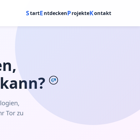
S
E
P
K
tart
ntdecken
rojekte
ontakt
n,
 kann?
logien,
hr Tor zu