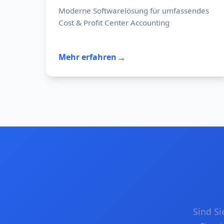
Moderne Softwarelösung für umfassendes
Cost & Profit Center Accounting
→
Mehr erfahren
Unsere Software bringt neue Energie ins
Controlling und macht anspruchsvolle
Analysen klarer greifbar.
Moderne Dashboards
Präzise Auswertungen
Intelligente Automatisierungen
Zuverlässige Datenverarbeitung
Interaktive Team-Reports
Ihr Vorteil
Sind S
So wird Controlling mit unserer Software
strukturierter, fokussierter und deutlich